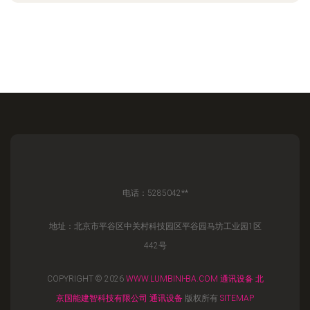
电话：5285042**
地址：北京市平谷区中关村科技园区平谷园马坊工业园1区
442号
COPYRIGHT © 2026
WWW.LUMBINI-BA.COM
通讯设备
北
京国能建智科技有限公司
通讯设备
版权所有
SITEMAP