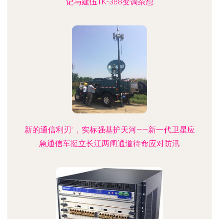
记与建伍TK-388变调杂想
新的通信利刃”，实标强基护天河——新一代卫星应
急通信车挺立长江两闸通道待命应对防汛