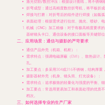
激光切割/数控冲压
：根据设计图纸，将不锈钢
折弯成型
：通过高精度数控折弯机，将平板折成
焊接与打磨
：对折弯后的组件进行焊接（如氩弧
表面处理
：根据需求进行拉丝、抛光、喷砂、电
机械（CNC）加工精修
：对于有极高精度要求的
器材镜头卡口、通信设备的接口面板等关键部位
二、应用场景：通信与摄影的严苛要求
通信产品外壳（机箱、机柜）
：
需求特点
：强调电磁屏蔽（EMI）、散热设计
孔。
加工要点
：多采用304或316不锈钢，结构
摄影器材外壳（机身、镜头筒、灯光设备）
：
需求特点
：追求极致的轻量化与强度的平衡、细
加工要点
：常选用更易加工和表面处理的优质不
档次。
三、如何选择专业的生产厂家