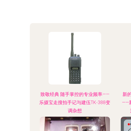
致敬经典 随手掌控的专业频率——
新
乐摄宝走搜拍手记与建伍TK-388变
—
调杂想