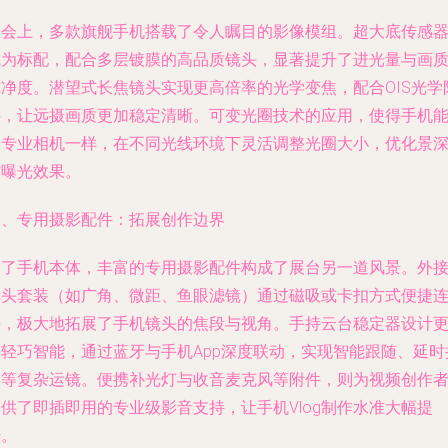
展会上，多款旗舰手机搭载了令人瞩目的影像模组。超大底传感
成为标配，配合多层镀膜的高品质镜头，显著提升了进光量与画
纯净度。潜望式长焦镜头实现更高倍率的光学变焦，配合OIS光学
抖，让远摄画质更加稳定清晰。可变光圈技术的应用，使得手机
像专业相机一样，在不同光线环境下灵活调整光圈大小，优化景
与曝光效果。
二、专用摄影配件：拓展创作边界
除了手机本体，丰富的专用摄影配件构成了展台另一道风景。外
镜头套装（如广角、微距、鱼眼滤镜）通过磁吸或卡扣方式便捷
接，极大地拓展了手机镜头的焦段与视角。手持云台稳定器设计
加轻巧智能，通过蓝牙与手机App深度联动，实现智能跟随、延时
影等复杂运镜。便携补光灯与收音麦克风等附件，则为视频创作
供了即插即用的专业级影音支持，让手机Vlog制作水准大幅提
升。