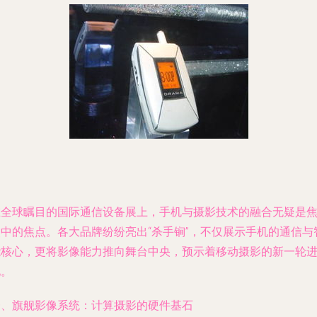
在全球瞩目的国际通信设备展上，手机与摄影技术的融合无疑是
点中的焦点。各大品牌纷纷亮出“杀手锏”，不仅展示手机的通信与
能核心，更将影像能力推向舞台中央，预示着移动摄影的新一轮
化。
一、旗舰影像系统：计算摄影的硬件基石