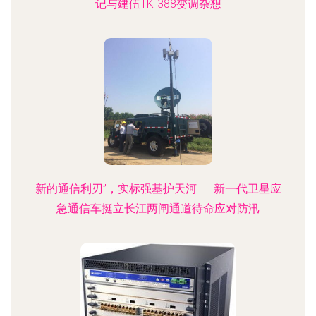
记与建伍TK-388变调杂想
新的通信利刃”，实标强基护天河——新一代卫星应
急通信车挺立长江两闸通道待命应对防汛