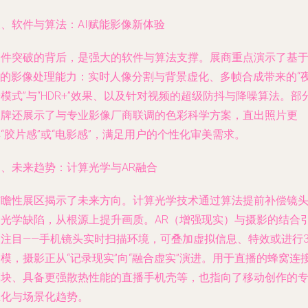
、软件与算法：AI赋能影像新体验
硬件突破的背后，是强大的软件与算法支撑。展商重点演示了基
AI的影像处理能力：实时人像分割与背景虚化、多帧合成带来的“
模式”与“HDR+”效果、以及针对视频的超级防抖与降噪算法。部
品牌还展示了与专业影像厂商联调的色彩科学方案，直出照片更
“胶片感”或“电影感”，满足用户的个性化审美需求。
四、未来趋势：计算光学与AR融合
前瞻性展区揭示了未来方向。计算光学技术通过算法提前补偿镜
的光学缺陷，从根源上提升画质。AR（增强现实）与摄影的结合
人注目——手机镜头实时扫描环境，可叠加虚拟信息、特效或进行3
模，摄影正从“记录现实”向“融合虚实”演进。用于直播的蜂窝连
模块、具备更强散热性能的直播手机壳等，也指向了移动创作的
业化与场景化趋势。