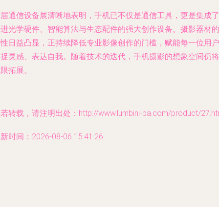
本届通信设备展清晰地表明，手机已不仅是通信工具，更是集成
先进光学硬件、智能算法与生态配件的强大创作设备。摄影器材
属性日益凸显，正持续降低专业影像创作的门槛，赋能每一位用
捕捉灵感、表达自我。随着技术的迭代，手机摄影的想象空间仍
无限拓展。
若转载，请注明出处：http://www.lumbini-ba.com/product/27.ht
新时间：2026-08-06 15:41:26