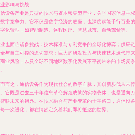
产业影响与挑战
通信设备产业是典型的技术与资本密集型产业，关乎国家信息主
和数字竞争力。它不仅是数字经济的底座，也深度赋能千行百业
数字化转型，如智能制造、远程医疗、智慧城市、自动驾驶等。
行业也面临诸多挑战：技术标准与专利竞争的全球化博弈；供应
安全与自主可控的迫切需求；巨大的研发投入与快速技术迭代带
的商业风险；以及全球不同地区数字化发展不平衡带来的市场复
性。
总而言之，通信设备作为现代社会的数字血脉，其创新步伐从未
歇。它既是过去三十年信息革命辉煌成就的实物载体，也是通向
物智联未来的钥匙。在技术融合与产业变革的十字路口，通信设
的每一次进化，都在悄然定义着我们即将抵达的世界。