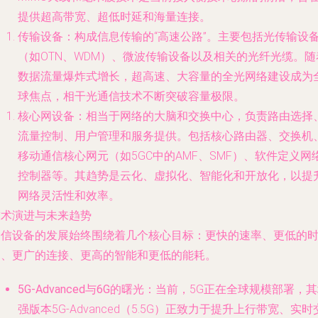
提供超高带宽、超低时延和海量连接。
传输设备
：构成信息传输的“高速公路”。主要包括光传输设
（如OTN、WDM）、微波传输设备以及相关的光纤光缆。随
数据流量爆炸式增长，超高速、大容量的全光网络建设成为
球焦点，相干光通信技术不断突破容量极限。
核心网设备
：相当于网络的大脑和交换中心，负责路由选择
流量控制、用户管理和服务提供。包括核心路由器、交换机
移动通信核心网元（如5GC中的AMF、SMF）、软件定义网
控制器等。其趋势是云化、虚拟化、智能化和开放化，以提
网络灵活性和效率。
技术演进与未来趋势
通信设备的发展始终围绕着几个核心目标：
更快的速率、更低的
延、更广的连接、更高的智能和更低的能耗
。
5G-Advanced与6G的曙光
：当前，5G正在全球规模部署，其
强版本5G-Advanced（5.5G）正致力于提升上行带宽、实时